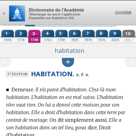
Aller au contenu
Dictionnaire de l’Académie
OUVRIR
×
Télécharger ou ouvrir l’application
Disponible sur Android et iOS
1
2
3
4
5
6
7
8
9
10
re
e
e
e
e
e
e
e
e
e
1694
1718
1740
1762
1798
1835
1878
1935
2024
E.C.
habitation
HABITATION.
e
s. f. v.
3
ÉDITION
■
Demeure.
Il n’a point d’habitation. C’est-là mon
habitation. L’habitation en est mal saine. L’habitation
n’en vaut rien. On lui a donné cette maison pour son
habitation. Elle a droit d’habitation dans cette terre par
contrat de mariage.
On dit simplement aussi,
Elle a
son habitation dans un tel lieu,
pour dire, Droit
d’habitation.