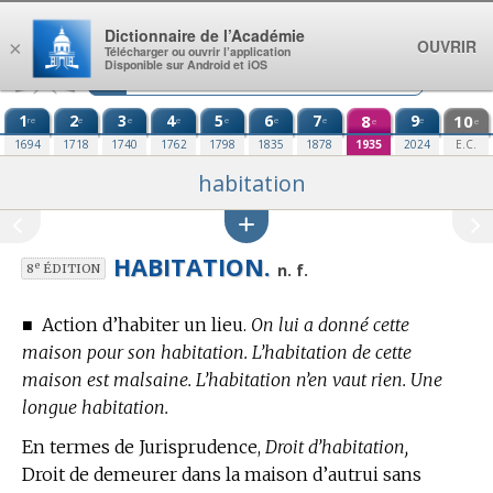
Aller au contenu
Dictionnaire de l’Académie
OUVRIR
×
Télécharger ou ouvrir l’application
Disponible sur Android et iOS
1
2
3
4
5
6
7
8
9
10
re
e
e
e
e
e
e
e
e
e
1694
1718
1740
1762
1798
1835
1878
1935
2024
E.C.
habitation
HABITATION.
e
n. f.
8
ÉDITION
■
Action d’habiter un lieu.
On lui a donné cette
maison pour son habitation. L’habitation de cette
maison est malsaine. L’habitation n’en vaut rien. Une
longue habitation.
En
termes de Jurisprudence,
Droit d’habitation,
Droit de demeurer dans la maison d’autrui sans