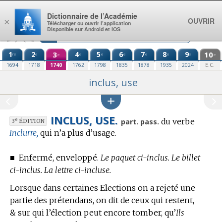
Aller au contenu
Dictionnaire de l’Académie
OUVRIR
×
Télécharger ou ouvrir l’application
Disponible sur Android et iOS
1
2
3
4
5
6
7
8
9
10
re
e
e
e
e
e
e
e
e
e
1694
1718
1740
1762
1798
1835
1878
1935
2024
E.C.
inclus, use
INCLUS, USE.
du verbe
e
part. pass.
3
ÉDITION
Inclurre,
qui n’a plus d’usage.
■
Enfermé, enveloppé.
Le paquet ci-inclus. Le billet
ci-inclus. La lettre ci-incluse.
Lorsque dans certaines Elections on a rejeté une
partie des prétendans, on dit de ceux qui restent,
& sur qui l’élection peut encore tomber, qu’
Ils