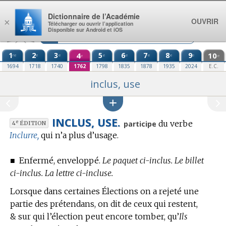
Aller au contenu
Dictionnaire de l’Académie
OUVRIR
×
Télécharger ou ouvrir l’application
Disponible sur Android et iOS
1
2
3
4
5
6
7
8
9
10
re
e
e
e
e
e
e
e
e
e
1694
1718
1740
1762
1798
1835
1878
1935
2024
E.C.
inclus, use
INCLUS, USE.
du verbe
e
participe
4
ÉDITION
Inclurre,
qui n’a plus d’usage.
■
Enfermé, enveloppé.
Le paquet ci-inclus. Le billet
ci-inclus. La lettre ci-incluse.
Lorsque dans certaines Élections on a rejeté une
partie des prétendans, on dit de ceux qui restent,
& sur qui l’élection peut encore tomber, qu’
Ils