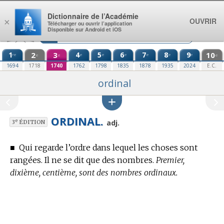
Aller au contenu
Dictionnaire de l’Académie
OUVRIR
×
Télécharger ou ouvrir l’application
Disponible sur Android et iOS
1
2
3
4
5
6
7
8
9
10
re
e
e
e
e
e
e
e
e
e
1694
1718
1740
1762
1798
1835
1878
1935
2024
E.C.
ordinal
ORDINAL.
e
adj.
3
ÉDITION
■
Qui regarde l’ordre dans lequel les choses sont
rangées. Il ne se dit que des nombres.
Premier,
dixième, centième, sont des nombres ordinaux.