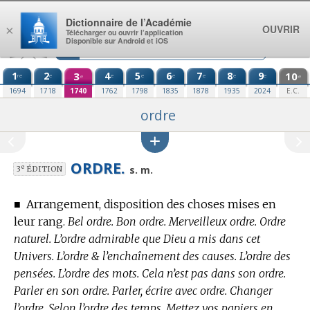
Aller au contenu
Dictionnaire de l’Académie
OUVRIR
×
Télécharger ou ouvrir l’application
Disponible sur Android et iOS
1
2
3
4
5
6
7
8
9
10
re
e
e
e
e
e
e
e
e
e
1694
1718
1740
1762
1798
1835
1878
1935
2024
E.C.
ordre
ORDRE.
e
s. m.
3
ÉDITION
■
Arrangement, disposition des choses mises en
leur rang.
Bel ordre. Bon ordre. Merveilleux ordre. Ordre
naturel. L’ordre admirable que Dieu a mis dans cet
Univers. L’ordre & l’enchaînement des causes. L’ordre des
pensées. L’ordre des mots. Cela n’est pas dans son ordre.
Parler en son ordre. Parler, écrire avec ordre. Changer
l’ordre. Selon l’ordre des temps. Mettez vos papiers en