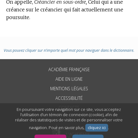
On appelle,
Créancier en sous-ordre,
Celui qui a une
créance sur le créancier qui fait actuellement une
poursuite.
Vous pouvez cliquer sur n’importe quel mot pour naviguer dans le dictionnaire.
ACADÉMIE FRANÇAISE
AIDE EN LIGNE
MENTIONS LÉGALES
ACCESSIBILITÉ
CONTACTS
En poursuivant votre navigation sur ce site, vous acceptez
l’utilisation d’un témoin de connexion (cookie), afin de
réaliser des statistiques de visites et de personnaliser votre
navigation. Pour en savoir plus,
cliquez ici
.