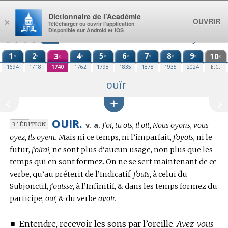
Aller au contenu
Dictionnaire de l’Académie
OUVRIR
×
Télécharger ou ouvrir l’application
Disponible sur Android et iOS
1
2
3
4
5
6
7
8
9
10
re
e
e
e
e
e
e
e
e
e
1694
1718
1740
1762
1798
1835
1878
1935
2024
E.C.
ouïr
OUIR.
Conjugaison
e
v. a.
J’oi, tu ois, il oit, Nous oyons, vous
3
ÉDITION
:
oyez, ils oyent.
Mais ni ce temps, ni l’imparfait,
j’oyois,
ni le
futur,
j’oirai,
ne sont plus d’aucun usage, non plus que les
temps qui en sont formez. On ne se sert maintenant de ce
verbe, qu’au préterit de l’Indicatif,
j’ouïs,
à celui du
Subjonctif,
j’ouisse,
à l’Infinitif, & dans les temps formez du
participe,
ouï,
& du verbe
avoir.
■
Entendre, recevoir les sons par l’oreille.
Avez-vous