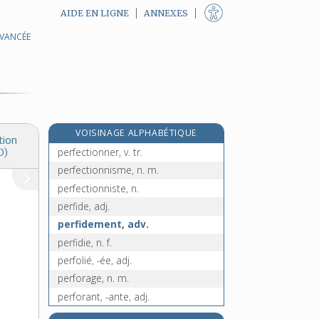
AIDE EN LIGNE
ANNEXES
AVANCÉE
péréquation, n. f.
perfectibilité, n. f.
perfectible, adj.
perfectif, -ive, adj.
perfection, n. f.
VOISINAGE ALPHABÉTIQUE
perfectionnement, n. m.
tion
perfectionner, v. tr.
0)
perfectionnisme, n. m.
perfectionniste, n.
perfide, adj.
perfidement, adv.
perfidie, n. f.
perfolié, -ée, adj.
perforage, n. m.
perforant, -ante, adj.
perforateur, -trice, adj. et n. f.