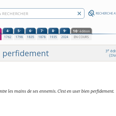
RECHERCHE 
4
5
6
7
8
9
10
e
e
e
e
e
e
édition
e
0
1762
1798
1835
1878
1935
2024
EN COURS
perfidement
e
3
édi
(174
entre les mains de ses ennemis. C’est en user bien perfidement.