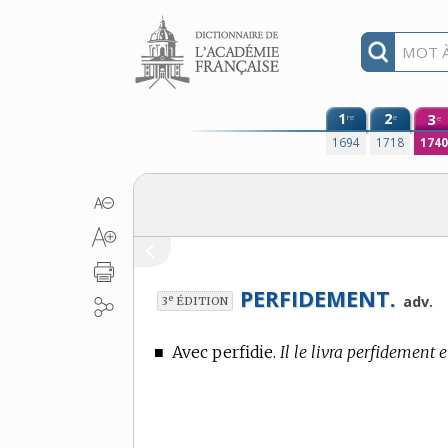
Aller au contenu
1
2
3
re
e
e
1694
1718
174
PERFIDEMENT.
e
adv.
3
ÉDITION
■
Avec perfidie.
Il le livra perfidement 