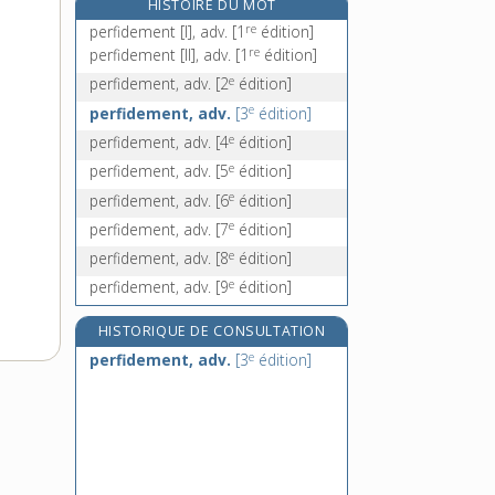
HISTOIRE DU MOT
perforation, n. f.
re
perfidement [I], adv.
[1
édition]
perforer, v. tr.
re
perfidement [II], adv.
[1
édition]
performance, n. f.
e
perfidement, adv.
[2
édition]
performant, -ante, adj.
e
perfidement, adv.
[3
édition]
e
perfidement, adv.
[4
édition]
e
perfidement, adv.
[5
édition]
e
perfidement, adv.
[6
édition]
e
perfidement, adv.
[7
édition]
e
perfidement, adv.
[8
édition]
e
perfidement, adv.
[9
édition]
HISTORIQUE DE CONSULTATION
e
perfidement, adv.
[3
édition]