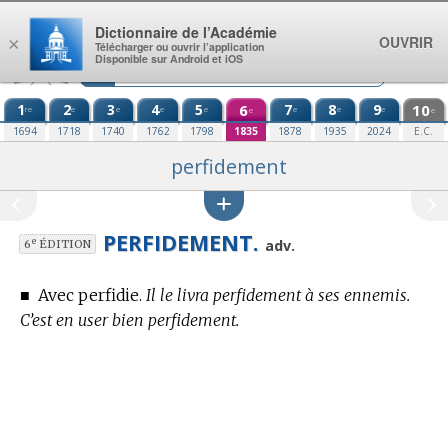
Aller au contenu
Dictionnaire de l’Académie
OUVRIR
×
Télécharger ou ouvrir l’application
Disponible sur Android et iOS
1
2
3
4
5
6
7
8
9
10
re
e
e
e
e
e
e
e
e
e
1694
1718
1740
1762
1798
1835
1878
1935
2024
E.C.
perfidement
PERFIDEMENT.
e
adv.
6
ÉDITION
■
Avec perfidie.
Il le livra perfidement à ses ennemis.
C’est en user bien perfidement.