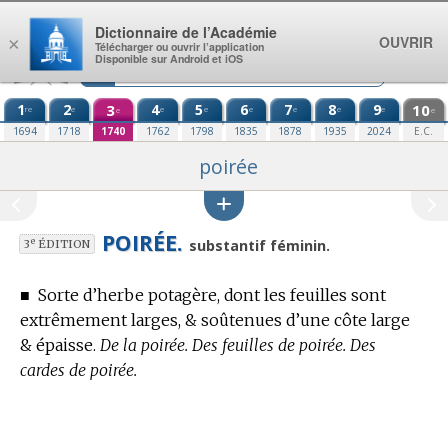
Aller au contenu
Dictionnaire de l’Académie
OUVRIR
×
Télécharger ou ouvrir l’application
Disponible sur Android et iOS
1
2
3
4
5
6
7
8
9
10
re
e
e
e
e
e
e
e
e
e
1694
1718
1740
1762
1798
1835
1878
1935
2024
E.C.
poirée
POIRÉE.
e
substantif féminin.
3
ÉDITION
■
Sorte d’herbe potagère, dont les feuilles sont
extrêmement larges, & soûtenues d’une côte large
& épaisse.
De la poirée. Des feuilles de poirée. Des
cardes de poirée.