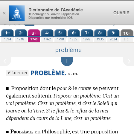
Aller au contenu
Dictionnaire de l’Académie
OUVRIR
×
Télécharger ou ouvrir l’application
Disponible sur Android et iOS
1
2
3
4
5
6
7
8
9
10
re
e
e
e
e
e
e
e
e
e
1694
1718
1740
1762
1798
1835
1878
1935
2024
E.C.
problème
PROBLÈME.
e
s. m.
3
ÉDITION
■
Proposition dont le
pour
& le
contre
se peuvent
également soûtenir.
Proposer un problème. C’est un
vrai problème. C’est un problème, si c’est le Soleil qui
tourne ou la Terre. Si le flux & le reflux de la mer
dépendent du cours de la Lune, c’est un problème.
Problème,
■
en Philosophie,
est Une proposition