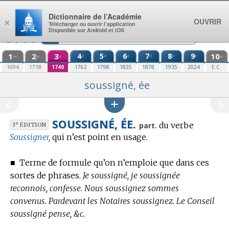
Aller au contenu
Dictionnaire de l’Académie
OUVRIR
×
Télécharger ou ouvrir l’application
Disponible sur Android et iOS
1
2
3
4
5
6
7
8
9
10
e
e
e
e
e
e
re
e
e
e
1694
1718
1740
1762
1798
1835
1878
1935
2024
E.C.
soussigné, ée
SOUSSIGNÉ, ÉE.
du verbe
e
part.
3
ÉDITION
Soussigner,
qui n’est point en usage.
■
Terme de formule
qu’on n’emploie que dans ces
sortes de phrases.
Je soussigné, je soussignée
reconnois, confesse. Nous soussignez sommes
convenus. Pardevant les Notaires soussignez. Le Conseil
soussigné pense, &c.