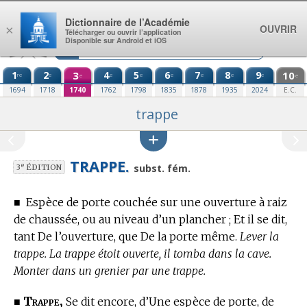
Aller au contenu
Dictionnaire de l’Académie
OUVRIR
×
Télécharger ou ouvrir l’application
Disponible sur Android et iOS
1
2
3
4
5
6
7
8
9
10
re
e
e
e
e
e
e
e
e
e
1694
1718
1740
1762
1798
1835
1878
1935
2024
E.C.
trappe
TRAPPE.
e
subst. fém.
3
ÉDITION
■
Espèce de porte couchée sur une ouverture à raiz
de chaussée, ou au niveau d’un plancher ; Et il se dit,
tant De l’ouverture, que De la porte même.
Lever la
trappe. La trappe étoit ouverte, il tomba dans la cave.
Monter dans un grenier par une trappe.
Trappe,
■
Se dit encore, d’Une espèce de porte, de