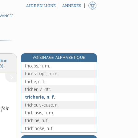
AIDE EN LIGNE
ANNEXES
AVANCÉE
tributaire, adj.
tricalcique, adj.
tricard, -arde, n.
tricennal, -ale, adj.
tricentenaire, adj. et n. m.
VOISINAGE ALPHABÉTIQUE
tricéphale, adj.
tion
triceps, n. m.
0)
tricératops, n. m.
triche, n. f.
tricher, v. intr.
tricherie, n. f.
tricheur, -euse, n.
 fait
trichiasis, n. m.
trichine, n. f.
trichinose, n. f.
trichloréthylène, n. m.