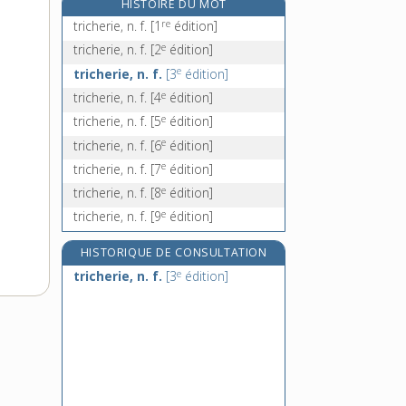
HISTOIRE DU MOT
trichocéphale, n. m.
re
tricherie, n. f.
[1
édition]
trichogramme, n. m.
e
tricherie, n. f.
[2
édition]
tricholome, n. m.
e
tricherie, n. f.
[3
édition]
trichome, n. m.
e
tricherie, n. f.
[4
édition]
e
tricherie, n. f.
[5
édition]
e
tricherie, n. f.
[6
édition]
e
tricherie, n. f.
[7
édition]
e
tricherie, n. f.
[8
édition]
e
tricherie, n. f.
[9
édition]
HISTORIQUE DE CONSULTATION
e
tricherie, n. f.
[3
édition]