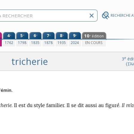
RECHERCHE 
4
5
6
7
8
9
10
e
e
e
e
e
e
édition
e
0
1762
1798
1835
1878
1935
2024
EN COURS
tricherie
e
3
édi
(174
fémin.
cherie.
Il est du style familier. Il se dit aussi au figuré.
Il m’a