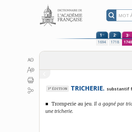
Aller au contenu
1
2
3
re
e
e
1694
1718
174
TRICHERIE.
e
substantif 
3
ÉDITION
■
Tromperie au jeu.
Il a gagné par tri
une tricherie.