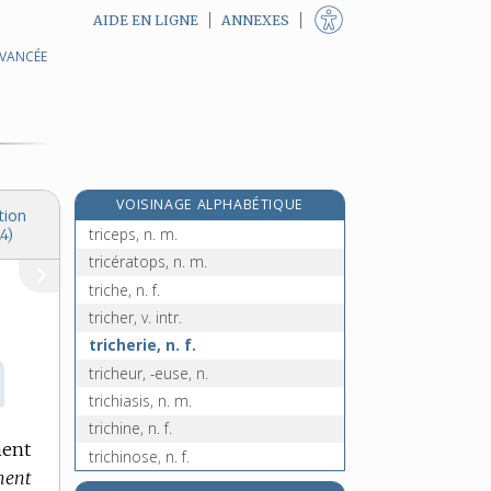
AIDE EN LIGNE
ANNEXES
AVANCÉE
tributaire, adj.
tricalcique, adj.
tricard, -arde, n.
tricennal, -ale, adj.
tricentenaire, adj. et n. m.
VOISINAGE ALPHABÉTIQUE
tricéphale, adj.
tion
triceps, n. m.
4)
tricératops, n. m.
triche, n. f.
tricher, v. intr.
tricherie, n. f.
tricheur, -euse, n.
trichiasis, n. m.
trichine, n. f.
ment
trichinose, n. f.
ment
trichloréthylène, n. m.