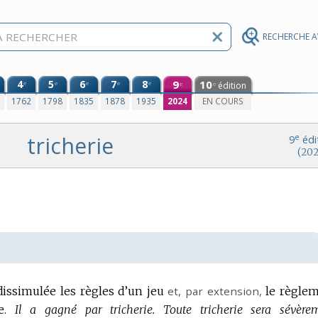
RECHERCHE 
4
5
6
7
8
9
10
e
e
e
e
e
édition
e
e
0
1762
1798
1835
1878
1935
2024
EN COURS
tricherie
e
9
édi
(202
dissimulée les règles d’un jeu
et,
par extension
,
le règle
e.
Il a gagné par tricherie.
Toute tricherie sera sévère