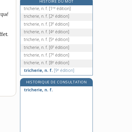
HISTOIRE DU MOT
trichocéphale, n. m.
re
tricherie, n. f.
[1
édition]
trichogramme, n. m.
orqué
e
tricherie, n. f.
[2
édition]
tricholome, n. m.
e
tricherie, n. f.
[3
édition]
trichome, n. m.
e
tricherie, n. f.
[4
édition]
fet.
e
tricherie, n. f.
[5
édition]
e
tricherie, n. f.
[6
édition]
e
tricherie, n. f.
[7
édition]
e
tricherie, n. f.
[8
édition]
e
tricherie, n. f.
[9
édition]
HISTORIQUE DE CONSULTATION
tricherie, n. f.