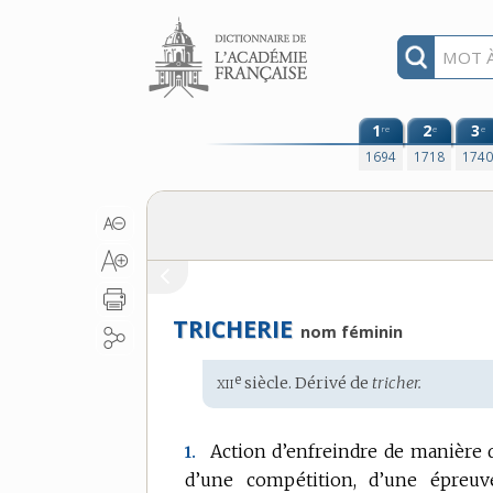
Aller au contenu
1
2
3
re
e
e
1694
1718
174
TRICHERIE
nom féminin
xii
e
Étymologie
siècle. Dérivé de
tricher.
:
Action d’enfreindre de manière 
1.
d’une compétition, d’une épreuv