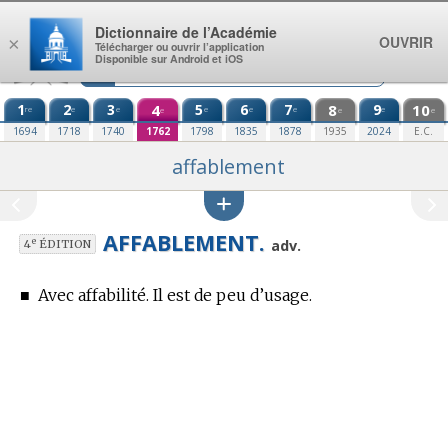
Aller au contenu
Dictionnaire de l’Académie
OUVRIR
×
Télécharger ou ouvrir l’application
Disponible sur Android et iOS
1
2
3
4
5
6
7
8
9
10
re
e
e
e
e
e
e
e
e
e
1694
1718
1740
1762
1798
1835
1878
1935
2024
E.C.
affablement
AFFABLEMENT.
e
adv.
4
ÉDITION
■
Avec affabilité. Il est de peu d’usage.