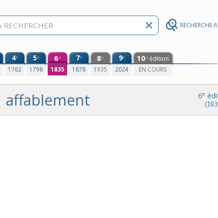
RECHERCHE 
4
5
6
7
8
9
10
e
e
e
e
édition
e
e
e
0
1762
1798
1835
1878
1935
2024
EN COURS
affablement
e
6
édi
(183