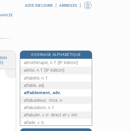
AIDE EN LIGNE
ANNEXES
AVANCÉE
aérosondage, n. m.
aérospatial, -ale, adj. et n. f.
aérostat, n. m.
aérostation, n. f.
aérostatique, adj. et n. f.
VOISINAGE ALPHABÉTIQUE
aérostier, n. m.
tion
e
aérothérapie, n. f.
[8
édition]
5)
e
aétite, n. f.
[6
édition]
affabilité, n. f.
affable, adj.
affablement, adv.
affabulateur, -trice, n.
affabulation, n. f.
affabuler, v. tr. direct et v. intr.
affadir, v. tr.
affadissant, -ante, adj.