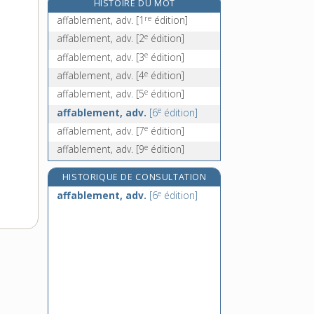
HISTOIRE DU MOT
affadissement, n. m.
re
affablement, adv.
[1
édition]
affaiblir, v. tr.
e
affablement, adv.
[2
édition]
affaiblissant, -ante, adj.
e
affablement, adv.
[3
édition]
affaiblissement, n. m.
e
affablement, adv.
[4
édition]
e
affablement, adv.
[5
édition]
e
affablement, adv.
[6
édition]
e
affablement, adv.
[7
édition]
e
affablement, adv.
[9
édition]
HISTORIQUE DE CONSULTATION
e
affablement, adv.
[6
édition]