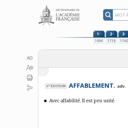
Aller au contenu
1
2
3
re
e
e
1694
1718
174
AFFABLEMENT.
e
adv.
6
ÉDITION
■
Avec affabilité. Il est peu usité.