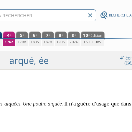
RECHERCHE 
4
5
6
7
8
9
10
édition
e
e
e
e
e
e
e
0
1762
1798
1835
1878
1935
2024
EN COURS
arqué, ée
e
4
édi
(176
s arquées. Une poutre arquée.
Il n’a guère d’usage que dans