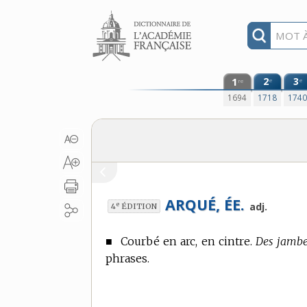
Aller au contenu
1
2
3
e
e
re
1694
1718
174
ARQUÉ, ÉE.
e
adj.
4
ÉDITION
■
Courbé en arc, en cintre.
Des jambe
phrases.