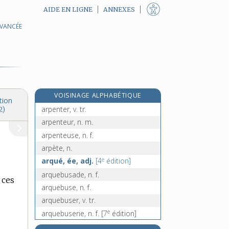
AIDE EN LIGNE
ANNEXES
AVANCÉE
aronde, n. f.
arpège, n. m.
e
arpégement, n. m.
[6
édition]
arpéger, v. tr.
arpent, n. m.
VOISINAGE ALPHABÉTIQUE
arpentage, n. m.
tion
arpenter, v. tr.
2)
arpenteur, n. m.
arpenteuse, n. f.
arpète, n.
e
arqué, ée, adj.
[4
édition]
arquebusade, n. f.
 ces
arquebuse, n. f.
arquebuser, v. tr.
e
arquebuserie, n. f.
[7
édition]
arquebusier, n. m.