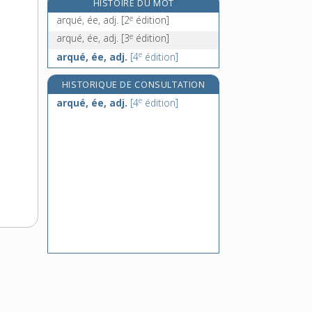
HISTOIRE DU MOT
arquer, v. tr.
e
arqué, ée, adj.
[2
édition]
arrachage, n. m.
e
arqué, ée, adj.
[3
édition]
arraché, n. m.
e
arqué, ée, adj.
[4
édition]
arrache-clou, n. m.
HISTORIQUE DE CONSULTATION
e
arqué, ée, adj.
[4
édition]