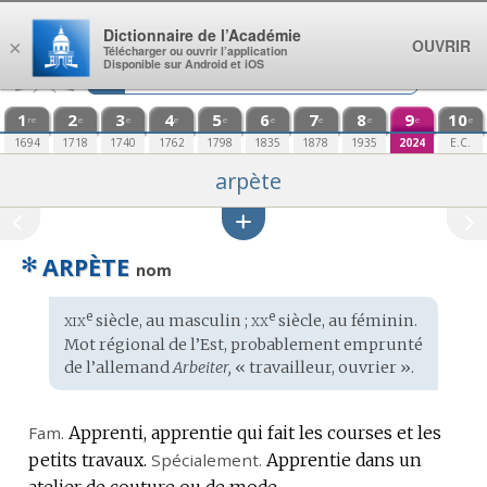
Aller au contenu
Dictionnaire de l’Académie
OUVRIR
×
Télécharger ou ouvrir l’application
Disponible sur Android et iOS
1
2
3
4
5
6
7
8
9
10
re
e
e
e
e
e
e
e
e
e
1694
1718
1740
1762
1798
1835
1878
1935
2024
E.C.
arpète
✻
ARPÈTE
nom
xix
xx
e
e
Étymologie
siècle, au masculin ;
siècle, au féminin.
:
Mot
régional
de l’Est, probablement emprunté
de l’
allemand
Arbeiter,
« travailleur, ouvrier ».
Fam.
Apprenti, apprentie qui fait les courses et les
petits travaux.
Spécialement.
Apprentie dans un
atelier de couture ou de mode.