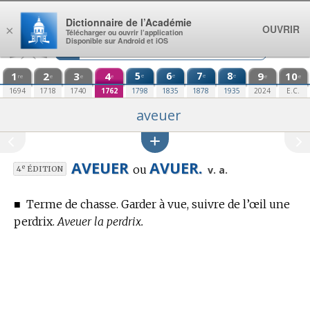
Aller au contenu
Dictionnaire de l’Académie
OUVRIR
×
Télécharger ou ouvrir l’application
Disponible sur Android et iOS
1
2
3
4
5
6
7
8
9
10
e
e
e
e
re
e
e
e
e
e
1694
1718
1740
1762
1798
1835
1878
1935
2024
E.C.
aveuer
AVEUER
AVUER.
ou
e
v. a.
4
ÉDITION
■
Terme de chasse.
Garder à vue, suivre de l’œil une
perdrix.
Aveuer la perdrix.