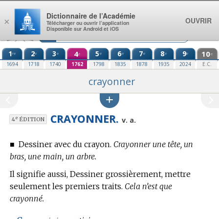
Aller au contenu
Dictionnaire de l’Académie
OUVRIR
×
Télécharger ou ouvrir l’application
Disponible sur Android et iOS
1
2
3
4
5
6
7
8
9
10
re
e
e
e
e
e
e
e
e
e
1694
1718
1740
1762
1798
1835
1878
1935
2024
E.C.
crayonner
CRAYONNER.
e
v. a.
4
ÉDITION
■
Dessiner avec du crayon.
Crayonner une tête, un
bras, une main, un arbre.
Il signifie aussi, Dessiner grossièrement, mettre
seulement les premiers traits.
Cela n’est que
crayonné.