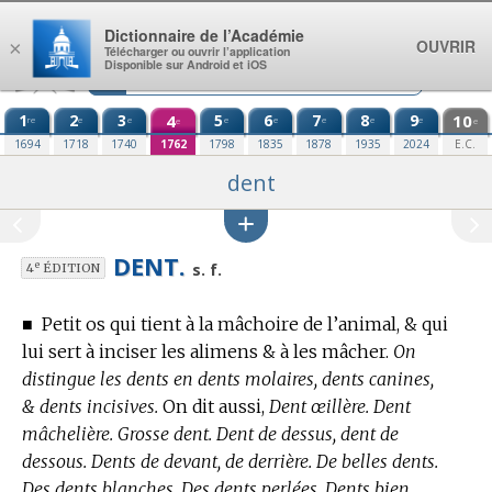
Aller au contenu
Dictionnaire de l’Académie
OUVRIR
×
Télécharger ou ouvrir l’application
Disponible sur Android et iOS
1
2
3
4
5
6
7
8
9
10
re
e
e
e
e
e
e
e
e
e
1694
1718
1740
1762
1798
1835
1878
1935
2024
E.C.
dent
DENT.
e
s. f.
4
ÉDITION
■
Petit os qui tient à la mâchoire de l’animal, & qui
lui sert à inciser les alimens & à les mâcher.
On
distingue les dents en dents molaires, dents canines,
& dents incisives.
On dit aussi,
Dent œillère. Dent
mâchelière. Grosse dent. Dent de dessus, dent de
dessous. Dents de devant, de derrière. De belles dents.
Des dents blanches. Des dents perlées. Dents bien