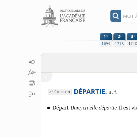
Aller au contenu
1
2
3
re
e
e
1694
1718
174
DÉPARTIE.
e
s. f.
4
ÉDITION
■
Départ.
Dure, cruelle départie.
Il est vi