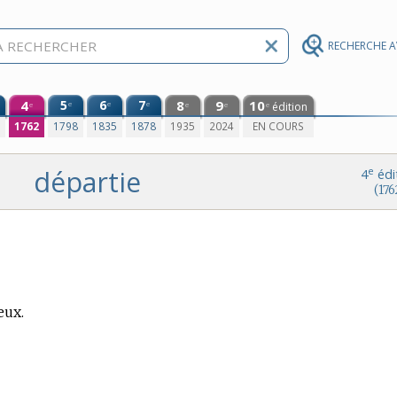
RECHERCHE 
4
5
6
7
8
9
10
e
e
e
édition
e
e
e
e
0
1762
1798
1835
1878
1935
2024
EN COURS
départie
e
4
édi
(176
eux.