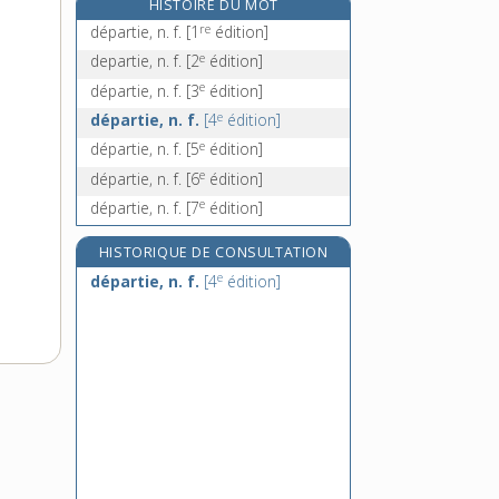
HISTOIRE DU MOT
dépatouiller (se), v. pron.
re
départie, n. f.
[1
édition]
dépavage, n. m.
e
departie, n. f.
[2
édition]
dépaver, v. tr.
e
départie, n. f.
[3
édition]
dépaysement, n. m.
e
départie, n. f.
[4
édition]
e
départie, n. f.
[5
édition]
e
départie, n. f.
[6
édition]
e
départie, n. f.
[7
édition]
HISTORIQUE DE CONSULTATION
e
départie, n. f.
[4
édition]