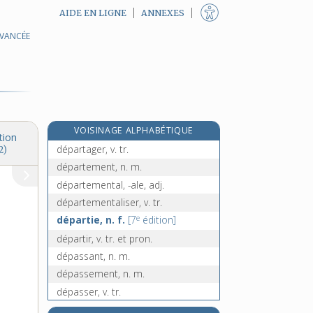
AIDE EN LIGNE
ANNEXES
AVANCÉE
dépareiller, v. tr.
déparer, v. tr.
déparier, v. tr.
déparler, v. intr.
départ [I], n. m.
VOISINAGE ALPHABÉTIQUE
départ [II], n. m.
tion
départager, v. tr.
2)
département, n. m.
départemental, -ale, adj.
départementaliser, v. tr.
e
départie, n. f.
[7
édition]
départir, v. tr. et pron.
dépassant, n. m.
dépassement, n. m.
dépasser, v. tr.
dépassionner, v. tr.