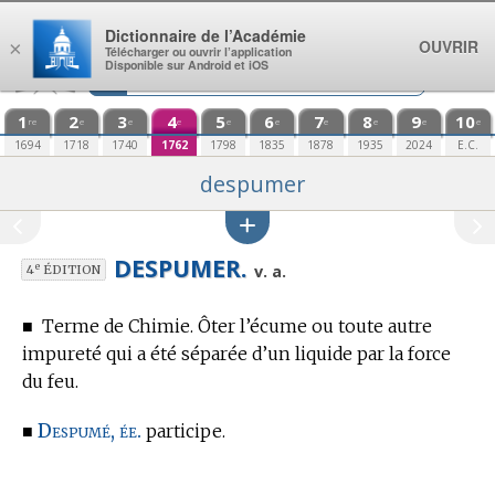
Aller au contenu
Dictionnaire de l’Académie
OUVRIR
×
Télécharger ou ouvrir l’application
Disponible sur Android et iOS
1
2
3
4
5
6
7
8
9
10
re
e
e
e
e
e
e
e
e
e
1694
1718
1740
1762
1798
1835
1878
1935
2024
E.C.
despumer
DESPUMER.
e
v. a.
4
ÉDITION
■
Terme de Chimie.
Ôter l’écume ou toute autre
impureté qui a été séparée d’un liquide par la force
du feu.
Despumé, ée.
■
participe.