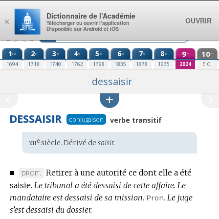
Aller au contenu
Dictionnaire de l’Académie
OUVRIR
×
Télécharger ou ouvrir l’application
Disponible sur Android et iOS
1
2
3
4
5
6
7
8
9
10
re
e
e
e
e
e
e
e
e
e
1694
1718
1740
1762
1798
1835
1878
1935
2024
E.C.
dessaisir
DESSAISIR
conjugaison
verbe transitif
xii
e
Étymologie
siècle. Dérivé de
saisir.
:
■
Retirer à une autorité ce dont elle a été
MARQUE
DROIT.
saisie.
DE
Le tribunal a été dessaisi de cette affaire.
Le
mandataire est dessaisi de sa mission.
DOMAINE
Pron.
Le juge
s’est dessaisi du dossier.
: