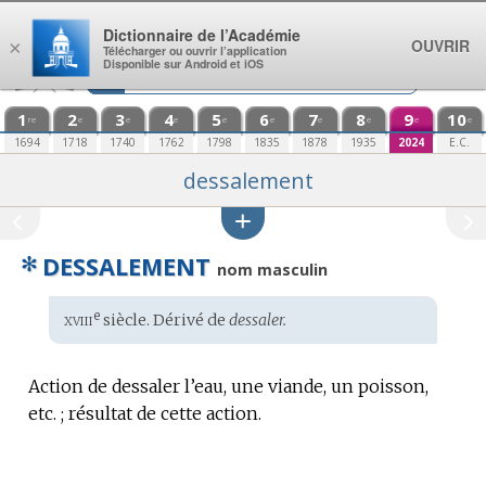
Aller au contenu
Dictionnaire de l’Académie
OUVRIR
×
Télécharger ou ouvrir l’application
Disponible sur Android et iOS
1
2
3
4
5
6
7
8
9
10
re
e
e
e
e
e
e
e
e
e
1694
1718
1740
1762
1798
1835
1878
1935
2024
E.C.
dessalement
✻
DESSALEMENT
nom masculin
xviii
e
Étymologie
siècle. Dérivé de
dessaler.
:
Action de dessaler l’eau, une viande, un poisson,
etc. ; résultat de cette action.