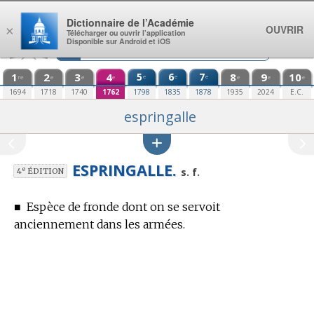
Aller au contenu
Dictionnaire de l’Académie
OUVRIR
×
Télécharger ou ouvrir l’application
Disponible sur Android et iOS
1
2
3
4
5
6
7
8
9
10
e
e
e
re
e
e
e
e
e
e
1694
1718
1740
1762
1798
1835
1878
1935
2024
E.C.
espringalle
ESPRINGALLE.
e
s. f.
4
ÉDITION
■
Espèce de fronde dont on se servoit
anciennement dans les armées.