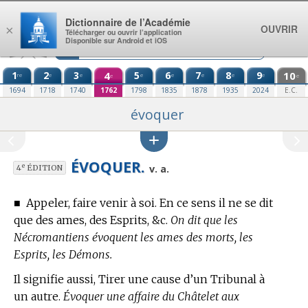
Aller au contenu
Dictionnaire de l’Académie
OUVRIR
×
Télécharger ou ouvrir l’application
Disponible sur Android et iOS
1
2
3
4
5
6
7
8
9
10
re
e
e
e
e
e
e
e
e
e
1694
1718
1740
1762
1798
1835
1878
1935
2024
E.C.
évoquer
ÉVOQUER.
e
v. a.
4
ÉDITION
■
Appeler, faire venir à soi. En ce sens il ne se dit
que des ames, des Esprits, &c.
On dit que les
Nécromantiens évoquent les ames des morts, les
Esprits, les Démons.
Il signifie aussi, Tirer une cause d’un Tribunal à
un autre.
Évoquer une affaire du Châtelet aux