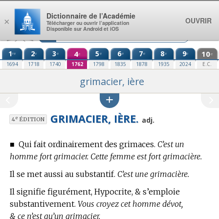
Aller au contenu
Dictionnaire de l’Académie
OUVRIR
×
Télécharger ou ouvrir l’application
Disponible sur Android et iOS
1
2
3
4
5
6
7
8
9
10
re
e
e
e
e
e
e
e
e
e
1694
1718
1740
1762
1798
1835
1878
1935
2024
E.C.
grimacier, ière
GRIMACIER, IÈRE.
e
adj.
4
ÉDITION
■
Qui fait ordinairement des grimaces.
C’est un
homme fort grimacier. Cette femme est fort grimacière.
Il se met aussi au substantif.
C’est une grimacière.
Il signifie figurément, Hypocrite, & s’emploie
substantivement.
Vous croyez cet homme dévot,
& ce n’est qu’un grimacier.