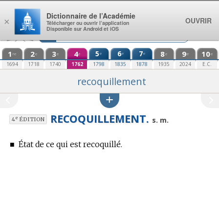
Aller au contenu
Dictionnaire de l’Académie
OUVRIR
×
Télécharger ou ouvrir l’application
Disponible sur Android et iOS
1
2
3
4
5
6
7
8
9
10
e
e
e
re
e
e
e
e
e
e
1694
1718
1740
1762
1798
1835
1878
1935
2024
E.C.
recoquillement
RECOQUILLEMENT.
e
s. m.
4
ÉDITION
■
État de ce qui est recoquillé.