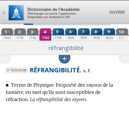
Aller au contenu
Dictionnaire de l’Académie
OUVRIR
×
Télécharger ou ouvrir l’application
Disponible sur Android et iOS
1
2
3
4
5
6
7
8
9
10
e
e
e
e
e
re
e
e
e
e
1694
1718
1740
1762
1798
1835
1878
1935
2024
E.C.
réfrangibilité
RÉFRANGIBILITÉ.
e
s. f.
4
ÉDITION
■
Terme de Physique.
Propriété des rayons de la
lumière, en tant qu’ils sont susceptibles de
réfraction.
La réfrangibilité des rayons.