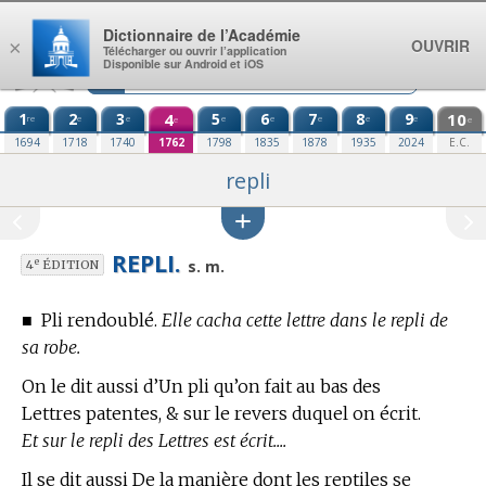
Aller au contenu
Dictionnaire de l’Académie
OUVRIR
×
Télécharger ou ouvrir l’application
Disponible sur Android et iOS
1
2
3
4
5
6
7
8
9
10
re
e
e
e
e
e
e
e
e
e
1694
1718
1740
1762
1798
1835
1878
1935
2024
E.C.
repli
REPLI.
e
s. m.
4
ÉDITION
■
Pli rendoublé.
Elle cacha cette lettre dans le repli de
sa robe.
On le dit aussi d’Un pli qu’on fait au bas des
Lettres patentes, & sur le revers duquel on écrit.
Et sur le repli des Lettres est écrit....
Il se dit aussi De la manière dont les reptiles se