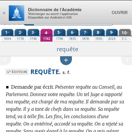
Aller au contenu
Dictionnaire de l’Académie
OUVRIR
×
Télécharger ou ouvrir l’application
Disponible sur Android et iOS
1
2
3
4
5
6
7
8
9
10
re
e
e
e
e
e
e
e
e
e
1694
1718
1740
1762
1798
1835
1878
1935
2024
E.C.
requête
REQUÊTE.
e
s. f.
4
ÉDITION
■
Demande par écrit.
Présenter requête au Conseil, au
Parlement. Donnez votre requête. Un tel Juge a rapporté
ma requête, est chargé de ma requête. Il demande par sa
requête. Il y a tant de chefs dans sa requête. Sa requête
tend, va à telle fin. Les fins, les conclusions d’une
requête. On a entériné, accordé sa requête. On a rejeté sa
requête. Sans avoir égard à la requête. On a mis néant