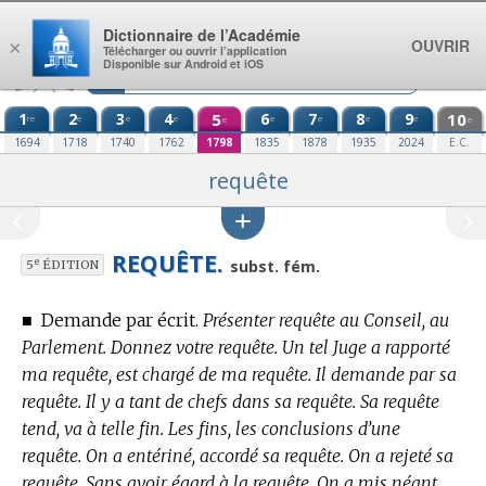
Aller au contenu
Dictionnaire de l’Académie
OUVRIR
×
Télécharger ou ouvrir l’application
Disponible sur Android et iOS
1
2
3
4
5
6
7
8
9
10
re
e
e
e
e
e
e
e
e
e
1694
1718
1740
1762
1798
1835
1878
1935
2024
E.C.
requête
REQUÊTE.
e
subst. fém.
5
ÉDITION
■
Demande par écrit.
Présenter requête au Conseil, au
Parlement. Donnez votre requête. Un tel Juge a rapporté
ma requête, est chargé de ma requête. Il demande par sa
requête. Il y a tant de chefs dans sa requête. Sa requête
tend, va à telle fin. Les fins, les conclusions d’une
requête. On a entériné, accordé sa requête. On a rejeté sa
requête. Sans avoir égard à la requête. On a mis néant