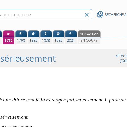
RECHERCHE 
4
5
6
7
8
9
10
e
e
e
e
e
édition
e
e
0
1762
1798
1835
1878
1935
2024
EN COURS
sérieusement
e
4
édi
(176
jeune Prince écouta la harangue fort sérieusement. Il parle de 
u sérieusement.