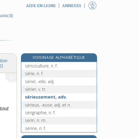
AIDE EN LIGNE
ANNEXES
AVANCÉE
sergent-major, n. m.
e
serger, n. m.
[7
édition]
e
sergerie, n. f.
[7
édition]
sérialisme, n. m.
séricicole, adj.
VOISINAGE ALPHABÉTIQUE
sériciculteur, -trice, n.
tion
sériciculture, n. f.
2)
série, n. f.
sériel, -elle, adj.
sérier, v. tr.
sérieusement, adv.
sérieux, -euse, adj. et n.
tout
sérigraphie, n. f.
serin, n. m.
sérine, n. f.
seriner, v. tr.