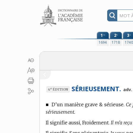
Aller au contenu
1
2
3
re
e
e
1694
1718
174
SÉRIEUSEMENT.
e
adv.
4
ÉDITION
■
D’un manière grave & sérieuse.
Ce 
sérieusement.
Il signifie aussi, Froidement.
Il m’a reç