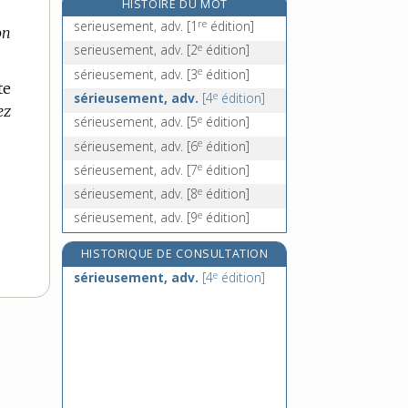
HISTOIRE DU MOT
serinette, n. f.
re
serieusement, adv.
[1
édition]
on
seringa, n. m.
e
serieusement, adv.
[2
édition]
seringat, n. m.
e
sérieusement, adv.
[3
édition]
seringue, n. f.
te
e
sérieusement, adv.
[4
édition]
ez
e
sérieusement, adv.
[5
édition]
e
sérieusement, adv.
[6
édition]
e
sérieusement, adv.
[7
édition]
e
sérieusement, adv.
[8
édition]
e
sérieusement, adv.
[9
édition]
HISTORIQUE DE CONSULTATION
e
sérieusement, adv.
[4
édition]