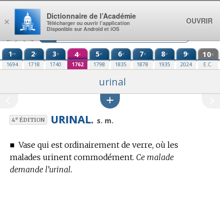
Aller au contenu
Dictionnaire de l’Académie
OUVRIR
×
Télécharger ou ouvrir l’application
Disponible sur Android et iOS
1
2
3
4
5
6
7
8
9
10
re
e
e
e
e
e
e
e
e
e
1694
1718
1740
1762
1798
1835
1878
1935
2024
E.C.
urinal
URINAL.
e
s. m.
4
ÉDITION
■
Vase qui est ordinairement de verre, où les
malades urinent commodément.
Ce malade
demande l’urinal.