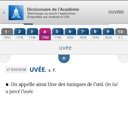
Aller au contenu
Dictionnaire de l’Académie
OUVRIR
×
Télécharger ou ouvrir l’application
Disponible sur Android et iOS
1
2
3
4
5
6
7
8
9
10
e
e
e
e
e
e
e
re
e
e
1694
1718
1740
1762
1798
1835
1878
1935
2024
E.C.
uvée
UVÉE.
e
s. f.
4
ÉDITION
■
On appelle ainsi Une des tuniques de l’œil.
On lui
a percé l’uvée.