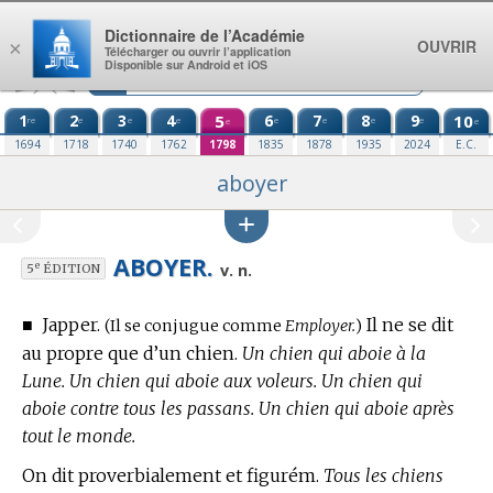
Aller au contenu
Dictionnaire de l’Académie
OUVRIR
×
Télécharger ou ouvrir l’application
Disponible sur Android et iOS
1
2
3
4
5
6
7
8
9
10
re
e
e
e
e
e
e
e
e
e
1694
1718
1740
1762
1798
1835
1878
1935
2024
E.C.
aboyer
ABOYER.
e
v. n.
5
ÉDITION
■
Japper.
Il ne se dit
Conjugaison
(Il se conjugue comme
Employer.
)
au propre que d’un chien.
:
Un chien qui aboie à la
Lune. Un chien qui aboie aux voleurs. Un chien qui
aboie contre tous les passans. Un chien qui aboie après
tout le monde.
On dit proverbialement et figurém.
Tous les chiens