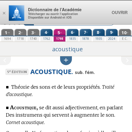
Aller au contenu
Dictionnaire de l’Académie
OUVRIR
×
Télécharger ou ouvrir l’application
Disponible sur Android et iOS
1
2
3
4
5
6
7
8
9
10
e
e
e
e
e
re
e
e
e
e
1694
1718
1740
1762
1798
1835
1878
1935
2024
E.C.
acoustique
ACOUSTIQUE.
e
sub. fém.
5
ÉDITION
■
Théorie des sons et de leurs propriétés.
Traité
d’acoustique.
Acoustique,
■
se dit aussi adjectivement, en parlant
Des instrumens qui servent à augmenter le son.
Cornet acoustique.