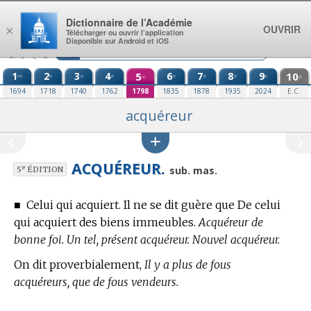
Aller au contenu
Dictionnaire de l’Académie
OUVRIR
×
Télécharger ou ouvrir l’application
Disponible sur Android et iOS
1
2
3
4
5
6
7
8
9
10
re
e
e
e
e
e
e
e
e
e
1694
1718
1740
1762
1798
1835
1878
1935
2024
E.C.
acquéreur
ACQUÉREUR.
e
sub. mas.
5
ÉDITION
■
Celui qui acquiert. Il ne se dit guère que De celui
qui acquiert des biens immeubles.
Acquéreur de
bonne foi. Un tel, présent acquéreur. Nouvel acquéreur.
On dit proverbialement,
Il y a plus de fous
acquéreurs, que de fous vendeurs.