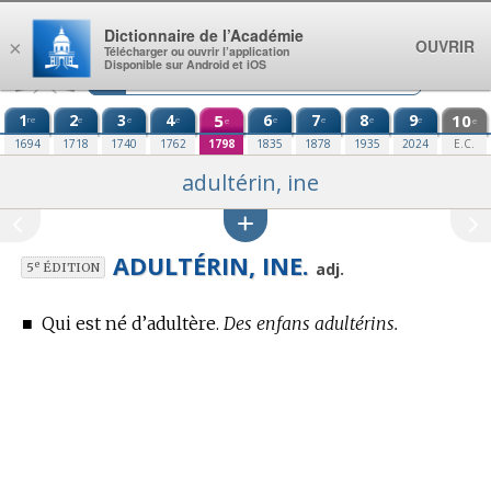
Aller au contenu
Dictionnaire de l’Académie
OUVRIR
×
Télécharger ou ouvrir l’application
Disponible sur Android et iOS
1
2
3
4
5
6
7
8
9
10
re
e
e
e
e
e
e
e
e
e
1694
1718
1740
1762
1798
1835
1878
1935
2024
E.C.
adultérin, ine
ADULTÉRIN, INE.
e
adj.
5
ÉDITION
■
Qui est né d’adultère.
Des enfans adultérins.