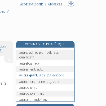
AIDE EN LIGNE
ANNEXES
autosuggestion, n. f.
AVANCÉE
autotomie, n. f.
autotrophe, adj.
autour [I], n. m.
autour [II], adv.
e
autourserie, n. f.
[6
édition]
VOISINAGE ALPHABÉTIQUE
e
autoursier, n. m.
[6
édition]
tion
8)
autre, adj. et pr. indéf.; adj.
qualificatif
autrefois, adv.
autrement, adv.
e
autre-part, adv.
[5
édition]
autrichien, -ienne, adj. et n.
ne le
autruche, n. f.
autruchon, n. m.
autrui, pr. indéf. inv.
autunite, n. f.