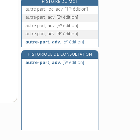
HISTOIRE DU MOT
auvent, n. m.
re
autre part, loc. adv.
[1
édition]
auvergnat, -ate, adj.
e
autre-part, adv.
[2
édition]
e
auvernat, n. m.
[7
édition]
e
autre-part, adv.
[3
édition]
auxiliaire, adj. et n.
e
autre-part, adv.
[4
édition]
e
autre-part, adv.
[5
édition]
HISTORIQUE DE CONSULTATION
e
autre-part, adv.
[5
édition]