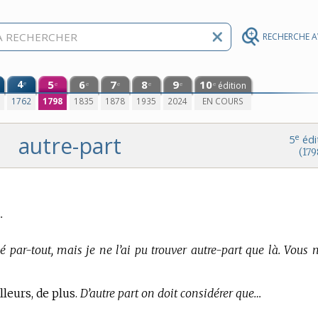
RECHERCHE 
4
5
6
7
8
9
10
e
édition
e
e
e
e
e
e
0
1762
1798
1835
1878
1935
2024
EN COURS
autre-part
e
5
édi
(179
.
hé par-tout, mais je ne l’ai pu trouver autre-part que là. Vous 
lleurs, de plus.
D’autre part on doit considérer que…