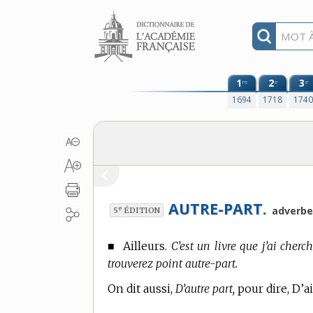
Aller au contenu
1
2
3
re
e
e
1694
1718
174
AUTRE-PART.
e
adverbe
5
ÉDITION
■
Ailleurs.
C’est un livre que j’ai cherc
trouverez point autre-part.
On dit aussi,
D’autre part,
pour dire, D’ai