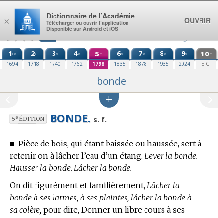
Aller au contenu
Dictionnaire de l’Académie
OUVRIR
×
Télécharger ou ouvrir l’application
Disponible sur Android et iOS
1
2
3
4
5
6
7
8
9
10
re
e
e
e
e
e
e
e
e
e
1694
1718
1740
1762
1798
1835
1878
1935
2024
E.C.
bonde
BONDE.
e
s. f.
5
ÉDITION
■
Pièce de bois, qui étant baissée ou haussée, sert à
retenir on à lâcher l’eau d’un étang.
Lever la bonde.
Hausser la bonde. Lâcher la bonde.
On dit figurément et familièrement,
Lâcher la
bonde à ses larmes, à ses plaintes, lâcher la bonde à
sa colère,
pour dire, Donner un libre cours à ses