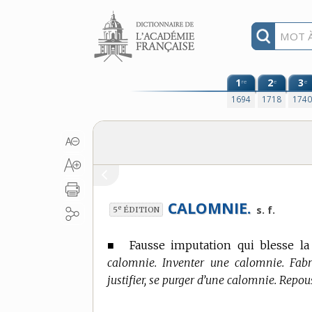
Aller au contenu
1
2
3
re
e
e
1694
1718
174
CALOMNIE.
e
s. f.
5
ÉDITION
■
Fausse imputation qui blesse la
calomnie. Inventer une calomnie. Fabr
justifier, se purger d’une calomnie. Repo