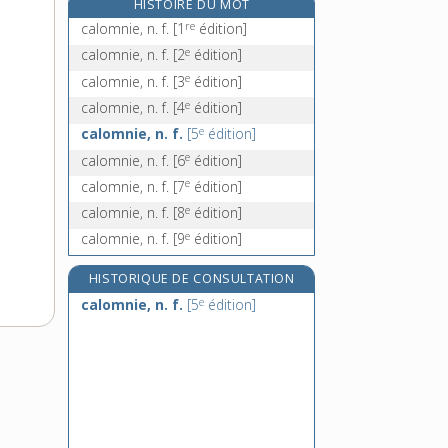
HISTOIRE DU MOT
calorifère, n. m.
re
calomnie, n. f.
[1
édition]
calorification, n. f.
e
calomnie, n. f.
[2
édition]
calorifique, adj.
e
calomnie, n. f.
[3
édition]
calorifuge, adj.
e
calomnie, n. f.
[4
édition]
e
calomnie, n. f.
[5
édition]
e
calomnie, n. f.
[6
édition]
e
calomnie, n. f.
[7
édition]
e
calomnie, n. f.
[8
édition]
e
calomnie, n. f.
[9
édition]
HISTORIQUE DE CONSULTATION
e
calomnie, n. f.
[5
édition]