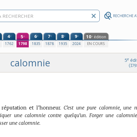
RECHERCHE 
4
5
6
7
8
9
10
e
e
e
e
e
édition
e
e
0
1762
1798
1835
1878
1935
2024
EN COURS
calomnie
e
5
édi
(179
 réputation et l’honneur.
C’est une pure calomnie, une n
iquer une calomnie contre quelqu’un. Forger une calomnie
usser une calomnie.