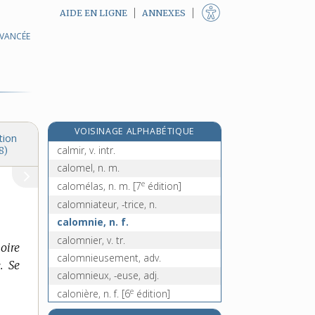
AIDE EN LIGNE
ANNEXES
AVANCÉE
e
calmande, n. f.
[7
édition]
calmant, -ante, adj.
calmar, n. m.
calme, adj. et n. m.
calmement, adv.
VOISINAGE ALPHABÉTIQUE
calmer, v. tr.
tion
calmir, v. intr.
8)
calomel, n. m.
e
calomélas, n. m.
[7
édition]
calomniateur, -trice, n.
calomnie, n. f.
calomnier, v. tr.
oire
calomnieusement, adv.
. Se
calomnieux, -euse, adj.
e
calonière, n. f.
[6
édition]
calorie, n. f.