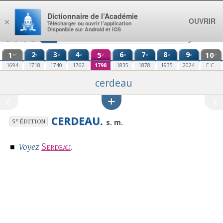
Aller au contenu
Dictionnaire de l’Académie
OUVRIR
×
Télécharger ou ouvrir l’application
Disponible sur Android et iOS
1
2
3
4
5
6
7
8
9
10
e
e
e
e
e
e
e
re
e
e
1694
1718
1740
1762
1798
1835
1878
1935
2024
E.C.
cerdeau
CERDEAU.
e
s. m.
5
ÉDITION
■
Serdeau
.
Voyez