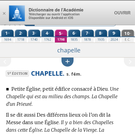
Aller au contenu
Dictionnaire de l’Académie
OUVRIR
×
Télécharger ou ouvrir l’application
Disponible sur Android et iOS
1
2
3
4
5
6
7
8
9
10
re
e
e
e
e
e
e
e
e
e
1694
1718
1740
1762
1798
1835
1878
1935
2024
E.C.
chapelle
CHAPELLE.
e
s. fém.
5
ÉDITION
■
Petite Église, petit édifice consacré à Dieu.
Une
Chapelle qui est au milieu des champs. La Chapelle
d’un Prieuré.
Il se dit aussi Des différens lieux où l’on dit la
Messe dans une Église.
Il y a bien des Chapelles
dans cette Église. La Chapelle de la Vierge. La