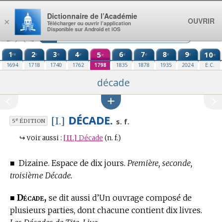
Aller au contenu
Dictionnaire de l’Académie
OUVRIR
×
Télécharger ou ouvrir l’application
Disponible sur Android et iOS
1
2
3
4
5
6
7
8
9
10
re
e
e
e
e
e
e
e
e
e
1694
1718
1740
1762
1798
1835
1878
1935
2024
E.C.
décade
DÉCADE.
[I.]
e
s. f.
5
ÉDITION
↪
voir aussi :
[II.]
Décade
(n. f.)
■
Dizaine. Espace de dix jours.
Première, seconde,
troisième Décade.
Décade,
■
se dit aussi d’Un ouvrage composé de
plusieurs parties, dont chacune contient dix livres.