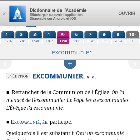
Aller au contenu
Dictionnaire de l’Académie
OUVRIR
×
Télécharger ou ouvrir l’application
Disponible sur Android et iOS
1
2
3
4
5
6
7
8
9
10
re
e
e
e
e
e
e
e
e
e
1694
1718
1740
1762
1798
1835
1878
1935
2024
E.C.
excommunier
EXCOMMUNIER.
e
v. a.
5
ÉDITION
■
Retrancher de la Communion de l’Église.
On l’a
menacé de l’excommunier. Le Pape les a excommuniés.
L’Évêque l’a excommunié.
Excommunié, ée.
■
participe.
Quelquefois il est substantif.
C’est un excommunié.