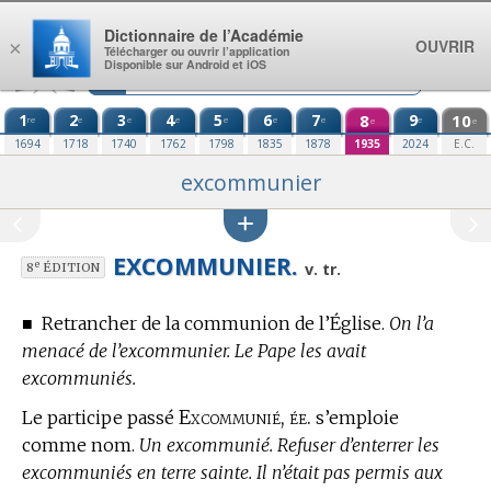
Aller au contenu
Dictionnaire de l’Académie
OUVRIR
×
Télécharger ou ouvrir l’application
Disponible sur Android et iOS
1
2
3
4
5
6
7
8
9
10
re
e
e
e
e
e
e
e
e
e
1694
1718
1740
1762
1798
1835
1878
1935
2024
E.C.
excommunier
EXCOMMUNIER.
e
v. tr.
8
ÉDITION
■
Retrancher de la communion de l’Église.
On l’a
menacé de l’excommunier. Le Pape les avait
excommuniés.
Excommunié, ée.
Le participe passé
s’emploie
comme nom.
Un excommunié. Refuser d’enterrer les
excommuniés en terre sainte. Il n’était pas permis aux