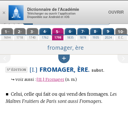
Aller au contenu
Dictionnaire de l’Académie
OUVRIR
×
Télécharger ou ouvrir l’application
Disponible sur Android et iOS
1
2
3
4
5
6
7
8
9
10
e
e
e
e
e
re
e
e
e
e
1694
1718
1740
1762
1798
1835
1878
1935
2024
E.C.
fromager, ère
FROMAGER, ÈRE.
[I.]
e
subst.
5
ÉDITION
↪
voir aussi :
[II.]
Fromager
(n. m.)
■
Celui, celle qui fait ou qui vend des fromages.
Les
Maîtres Fruitiers de Paris sont aussi Fromagers.